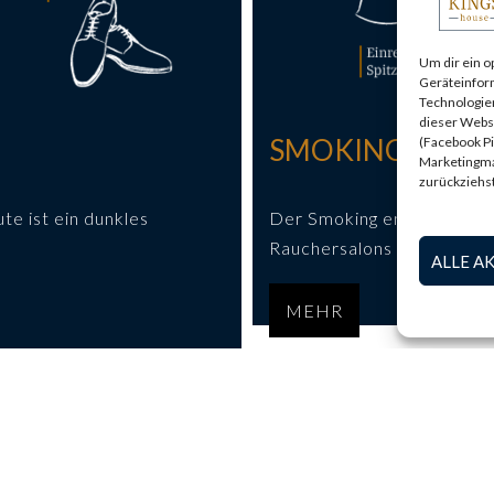
Um dir ein o
Geräteinfor
Technologien
dieser Websi
SMOKING.
(Facebook P
Marketingma
zurückziehs
te ist ein dunkles
Der Smoking entsteht Ende
Rauchersalons der englisc
ALLE A
MEHR