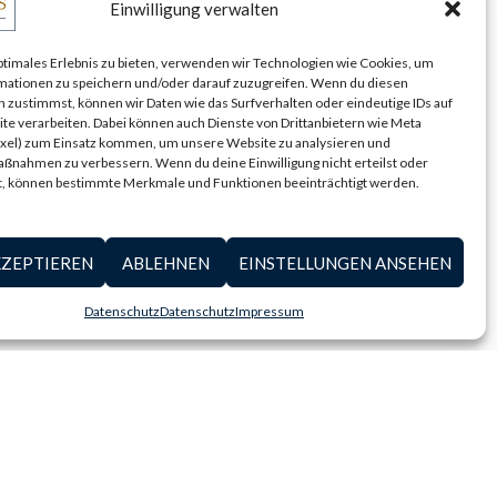
Einwilligung verwalten
ptimales Erlebnis zu bieten, verwenden wir Technologien wie Cookies, um
mationen zu speichern und/oder darauf zuzugreifen. Wenn du diesen
 zustimmst, können wir Daten wie das Surfverhalten oder eindeutige IDs auf
te verarbeiten. Dabei können auch Dienste von Drittanbietern wie Meta
ixel) zum Einsatz kommen, um unsere Website zu analysieren und
ßnahmen zu verbessern. Wenn du deine Einwilligung nicht erteilst oder
t, können bestimmte Merkmale und Funktionen beeinträchtigt werden.
 des vorigen Jahrhunderts in den
hen Herren.
KZEPTIEREN
ABLEHNEN
EINSTELLUNGEN ANSEHEN
Datenschutz
Datenschutz
Impressum